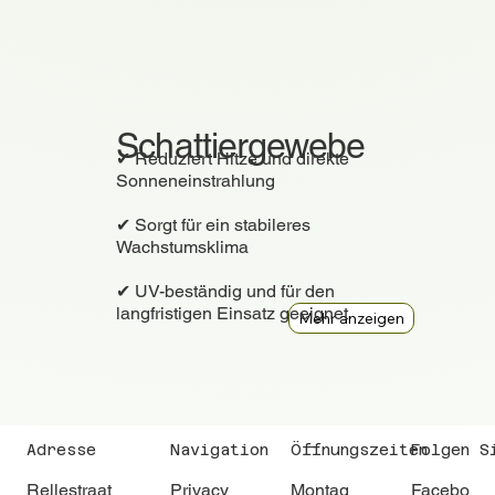
Schattiergewebe
✔ Reduziert Hitze und direkte
Sonneneinstrahlung
✔ Sorgt für ein stabileres
Wachstumsklima
✔ UV-beständig und für den
langfristigen Einsatz geeignet
Adresse
Navigation
Öffnungszeiten
Folgen S
Rellestraat
Privacy
Montag
Facebo