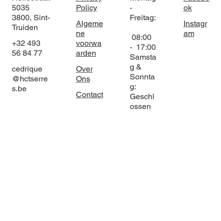
5035
Policy
-
ok
3800, Sint-
Freitag:
Algeme
Instagr
Truiden
ne
am
08:00
+32 493
voorwa
- 17:00
56 84 77
arden
Samsta
g &
cedrique
Over
Sonnta
@hctserre
Ons
g:
s.be
Contact
Geschl
ossen