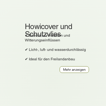
Howicover und
Schutzvlies
✔ Schützt vor Insekten und
Witterungseinflüssen
✔ Licht-, luft- und wasserdurchlässig
✔ Ideal für den Freilandanbau