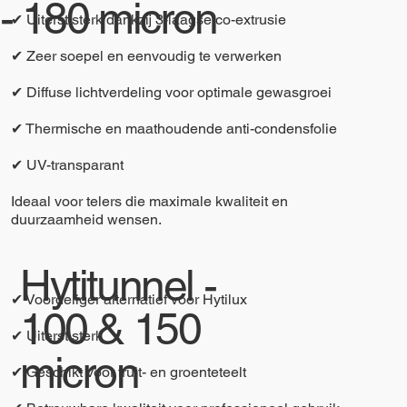
- 180 micron
✔ Uiterst sterk dankzij 3-laagse co-extrusie
✔ Zeer soepel en eenvoudig te verwerken
✔ Diffuse lichtverdeling voor optimale gewasgroei
✔ Thermische en maathoudende anti-condensfolie
✔ UV-transparant
Ideaal voor telers die maximale kwaliteit en
duurzaamheid wensen.
Hytitunnel -
✔ Voordeliger alternatief voor Hytilux
100 & 150
✔ Uiterst sterk
micron
✔ Geschikt voor fruit- en groenteteelt