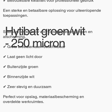
✔ Betrouwbare kwaliteit voor professioneel gebruik
Een sterke en betaalbare oplossing voor uiteenlopende
toepassingen.
Hytibat groen/wit
Speciaal ontwikkeld voor opslagoverkappingen en
afscherming.
- 250 micron
✔ Grote breedtematen beschikbaar
✔ Laat geen licht door
✔ Buitenzijde groen
✔ Binnenzijde wit
✔ Zeer stevig en duurzaam
Perfect voor opslag, materiaalbescherming en
overdekte werkruimtes.