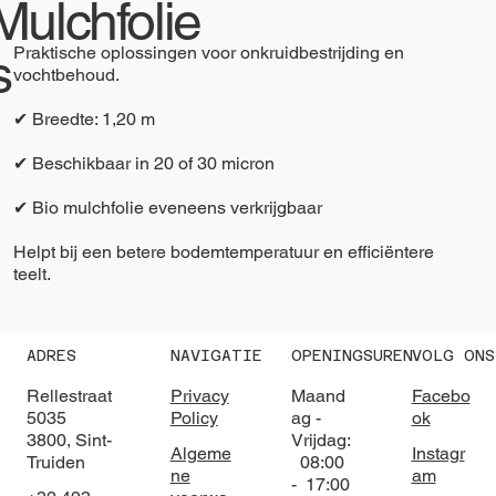
Mulchfolie
Praktische oplossingen voor onkruidbestrijding en
s
vochtbehoud.
✔ Breedte: 1,20 m
✔ Beschikbaar in 20 of 30 micron
✔ Bio mulchfolie eveneens verkrijgbaar
Helpt bij een betere bodemtemperatuur en efficiëntere
teelt.
ADRES
NAVIGATIE
OPENINGSUREN
VOLG ONS
Rellestraat
Privacy
Maand
Facebo
5035
Policy
ag -
ok
3800, Sint-
Vrijdag:
Algeme
Instagr
Truiden
08:00
ne
am
- 17:00