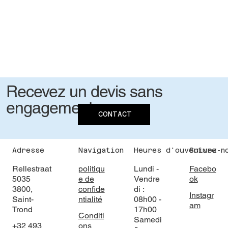
Recevez un devis sans
engagement
CONTACT
Adresse
Navigation
Heures d'ouverture
Suivez-n
Rellestraat
politiqu
Lundi -
Facebo
5035
e de
Vendre
ok
3800,
confide
di :
Instagr
Saint-
ntialité
08h00 -
am
Trond
17h00
Conditi
Samedi
+32 493
ons