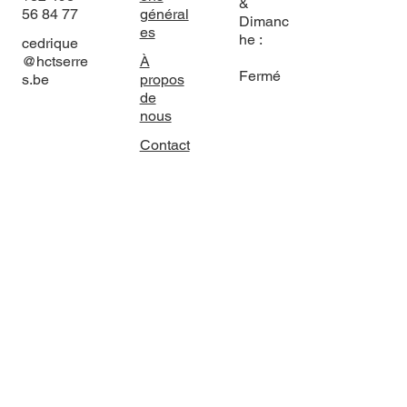
&
56 84 77
général
Dimanc
es
he :
cedrique
@hctserre
À
Fermé
s.be
propos
de
nous
Contact