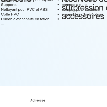
surpression 
Supports
pompes à puits
Nettoyant pour PVC et ABS
pompes pour tracteurs
accessoires
Colle PVC
ensembles d'hydrophore
Ruban d'étanchéité en téflon
...
...
Adresse