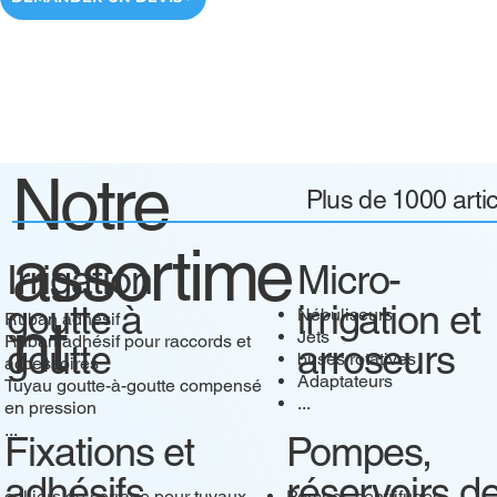
Notre
Plus de 1000 arti
assortime
Irrigation
Micro-
goutte à
irrigation et
Nébuliseurs
nt
Ruban adhésif
Jets
Ruban adhésif pour raccords et
goutte
arroseurs
buses rotatives
accessoires
Adaptateurs
Tuyau goutte-à-goutte compensé
...
en pression
...
Fixations et
Pompes,
adhésifs
réservoirs d
colliers de serrage pour tuyaux
Pompes centrifuges