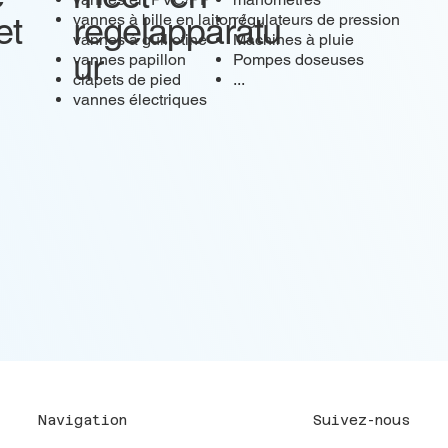
et
regelapparatu
vannes à bille en laiton /
régulateurs de pression
vannes à guillotine
Machines à pluie
ur
vannes papillon
Pompes doseuses
clapets de pied
...
vannes électriques
Suivez-nous
Navigation