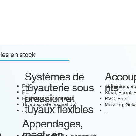
cles en stock
Systèmes de
Accou
tuyauterie sous
nts
PVC
Aluminium, St
PE
Staal, Perrot,
pression et
Rouleau à plat (Blueflat)
PVC, Fersil
Tuyau spiralé (aspiration)
Messing, Gek
tuyaux flexibles
...
...
Appendages,
e
meet- en
vannes en PVC/PP
manomètres