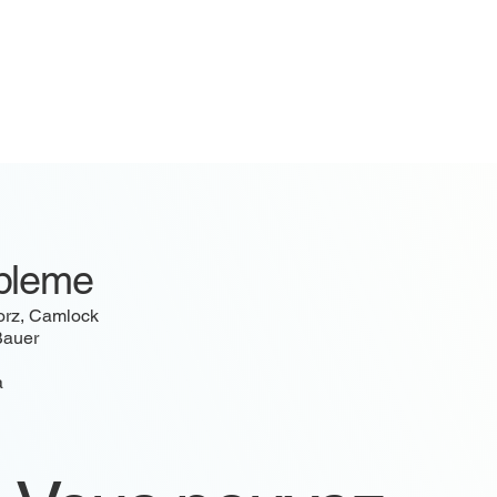
pleme
orz, Camlock
 Bauer
a